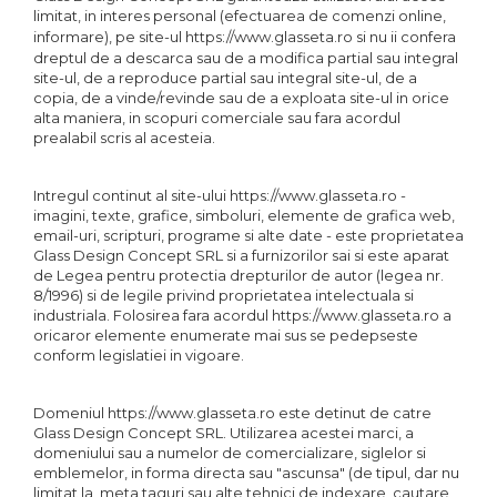
limitat, in interes personal (efectuarea de comenzi online,
informare), pe site-ul
https://www.glasseta.ro
si nu ii confera
dreptul de a descarca sau de a modifica partial sau integral
site-ul, de a reproduce partial sau integral site-ul, de a
copia, de a vinde/revinde sau de a exploata site-ul in orice
alta maniera, in scopuri comerciale sau fara acordul
prealabil scris al acesteia.
Intregul continut al site-ului https://www.glasseta.ro -
imagini, texte, grafice, simboluri, elemente de grafica web,
email-uri, scripturi, programe si alte date - este proprietatea
Glass Design Concept SRL si a furnizorilor sai si este aparat
de Legea pentru protectia drepturilor de autor (legea nr.
8/1996) si de legile privind proprietatea intelectuala si
industriala. Folosirea fara acordul https://www.glasseta.ro a
oricaror elemente enumerate mai sus se pedepseste
conform legislatiei in vigoare.
Domeniul https://www.glasseta.ro este detinut de catre
Glass Design Concept SRL. Utilizarea acestei marci, a
domeniului sau a numelor de comercializare, siglelor si
emblemelor, in forma directa sau "ascunsa" (de tipul, dar nu
limitat la, meta taguri sau alte tehnici de indexare, cautare