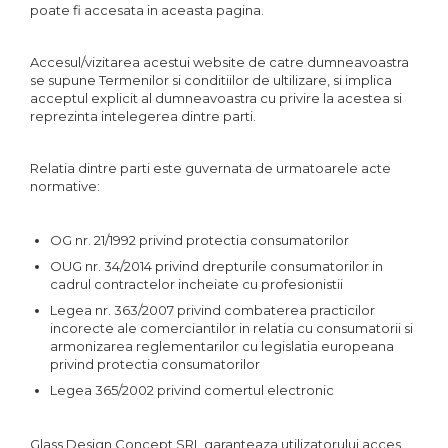
poate fi accesata in aceasta pagina.
Accesul/vizitarea acestui website de catre dumneavoastra
se supune Termenilor si conditiilor de ultilizare, si implica
acceptul explicit al dumneavoastra cu privire la acestea si
reprezinta intelegerea dintre parti.
Relatia dintre parti este guvernata de urmatoarele acte
normative:
OG nr. 21/1992 privind protectia consumatorilor
OUG nr. 34/2014 privind drepturile consumatorilor in
cadrul contractelor incheiate cu profesionistii
Legea nr. 363/2007 privind combaterea practicilor
incorecte ale comerciantilor in relatia cu consumatorii si
armonizarea reglementarilor cu legislatia europeana
privind protectia consumatorilor
Legea 365/2002 privind comertul electronic
Glass Design Concept SRL garanteaza utilizatorului acces