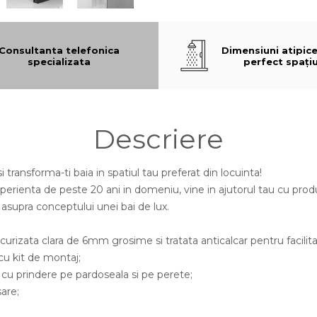
Consultanta telefonica
Dimensiuni atipic
specializata
perfect spațiu
Descriere
i transforma-ti baia in spatiul tau preferat din locuinta!
rienta de peste 20 ani in domeniu, vine in ajutorul tau cu produs
supra conceptului unei bai de lux.
curizata clara de 6mm grosime si tratata anticalcar pentru facilit
 cu kit de montaj;
 cu prindere pe pardoseala si pe perete;
sare;