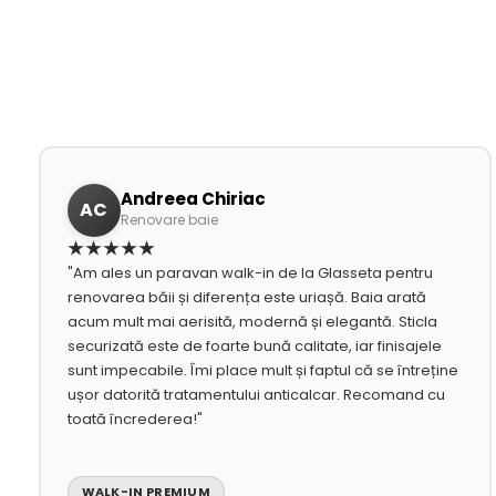
Andreea Chiriac
AC
Renovare baie
★★★★★
"Am ales un paravan walk-in de la Glasseta pentru
renovarea băii și diferența este uriașă. Baia arată
acum mult mai aerisită, modernă și elegantă. Sticla
securizată este de foarte bună calitate, iar finisajele
sunt impecabile. Îmi place mult și faptul că se întreține
ușor datorită tratamentului anticalcar. Recomand cu
toată încrederea!"
WALK-IN PREMIUM