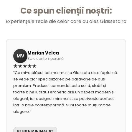
Ce spun clienții noștri:
Experiențele reale ale celor care au ales Glasseta.ro
Marian Velea
MV
Baie contemporană
★★★★★
"Ce mi-a plăcut cel mai mult la Glasseta este faptul că
se vede clar specializarea pe paravane de duș
premium. Produsul comandat este solid, stabil și
foarte bine lucrat. Feroneria are un aspect modern și
elegant, iar designul minimalist se potrivește perfect
într-o baie contemporană. Sunt foarte mulțumit de
alegere."
DESIGN MINIMALIST