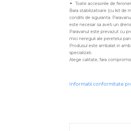
Toate accesoriile de feroner
Bara stabilizatoare (cu kit de 
conditii de siguranta. Paravanu
este necesar sa aveti un drenaj
Paravanul este prevazut cu prof
mici nereguli ale peretelui pana
Produsul este ambalat in ambal
specializati.
Alege calitate, fara compromisu
Informatii conformitate p