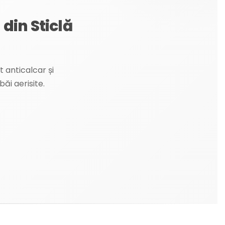
din Sticlă
 anticalcar și
ăi aerisite.