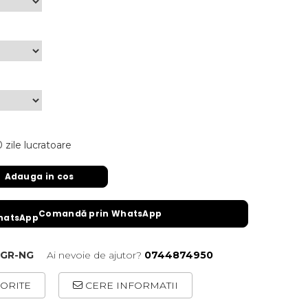
 zile lucratoare
Adauga in cos
Comandă prin WhatsApp
-GR-NG
Ai nevoie de ajutor?
0744874950
ORITE
CERE INFORMATII