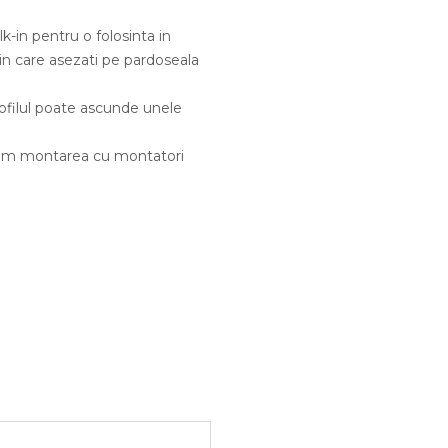
k-in pentru o folosinta in
 in care asezati pe pardoseala
rofilul poate ascunde unele
andam montarea cu montatori