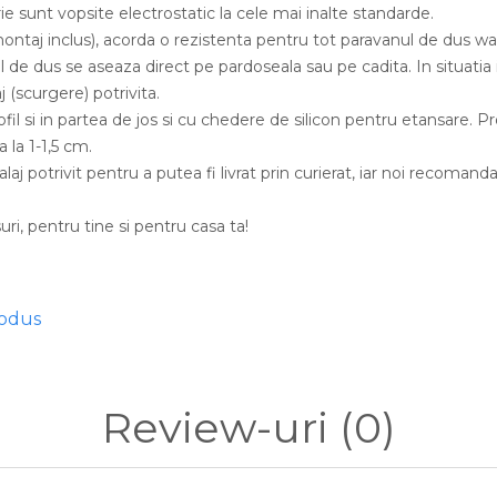
ie sunt vopsite electrostatic la cele mai inalte standarde.
montaj inclus), acorda o rezistenta pentru tot paravanul de dus wal
l de dus se aseaza direct pe pardoseala sau pe cadita. In situatia
 (scurgere) potrivita.
il si in partea de jos si cu chedere de silicon pentru etansare. P
 la 1-1,5 cm.
aj potrivit pentru a putea fi livrat prin curierat, iar noi recom
ri, pentru tine si pentru casa ta!
rodus
Review-uri
(0)