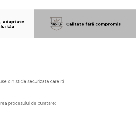
e, adaptate
Calitate fără compromis
lui tău
e din sticla securizata care iti
area procesului de curatare;