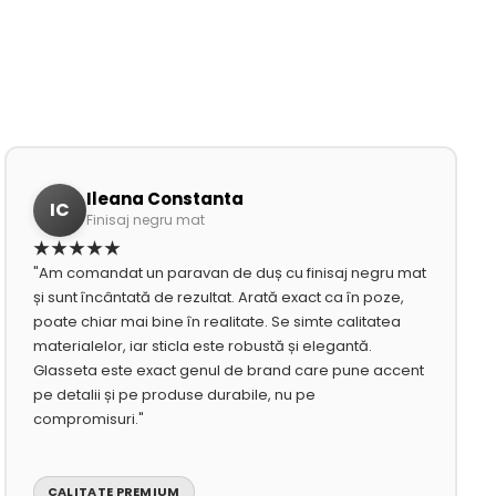
Ileana Constanta
IC
Finisaj negru mat
★★★★★
"Am comandat un paravan de duș cu finisaj negru mat
și sunt încântată de rezultat. Arată exact ca în poze,
poate chiar mai bine în realitate. Se simte calitatea
materialelor, iar sticla este robustă și elegantă.
Glasseta este exact genul de brand care pune accent
pe detalii și pe produse durabile, nu pe
compromisuri."
CALITATE PREMIUM